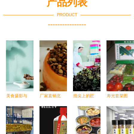
产品列表
PRODUCT
----------------
美食摄影与
厂家直销北
指尖上的匠
寿光套菜图
酒类经营
京狗粮 食
心传承 90
册中的酒类
正大集团产
品级品质与
后包粽工的
经营艺术
品包装视觉
酒类经营的
一天
战略探析
跨界融合