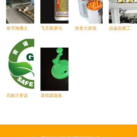
春节海儋土
飞天酱酒与
加拿大农场
品鉴燕窝工
糖走俏，传
镇图大福
及食品加工
厂 以营养
统年货与酒
在3158创
厂产品发售
食品研究院
类市场同迎
业信息网开
清单详解
为引擎，推
消费热潮
启酒类经营
烟草制品的
动产品高质
新篇章
流通与市场
量再攀新高
规范
峰
石家庄青诺
菜馅器批发
食品销售
指南与烟草
解析烟草制
制品行业图
品经营之道
片营销策略
与合规指南
分析