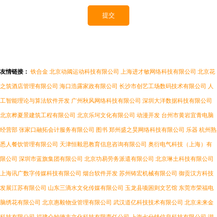
友情链接：
铁合金
北京动阈运动科技有限公司
上海进才敏网络科技有限公司
北京花
之筑酒店管理有限公司
海口浩露家政有限公司
长沙市创艺工场数码技术有限公司
人
工智能理论与算法软件开发
广州秋风网络科技有限公司
深圳大洋数据科技有限公司
北京桦夏景建筑工程有限公司
北京乐坷文化有限公司
动漫开发
台州市黄岩宜青电脑
经营部
张家口融拓会计服务有限公司
图书
郑州盛之昊网络科技有限公司
乐器
杭州熟
悉人餐饮管理有限公司
天津恒毅思教育信息咨询有限公司
奥衍电气科技（上海）有
限公司
深圳市蓝旗集团有限公司
北京功易劳务派遣有限公司
北京琳土科技有限公司
上海讯广数字传媒科技有限公司
烟台软件开发
苏州铸宏机械有限公司
御贡汉方科技
发展江苏有限公司
山东三滴水文化传媒有限公司
玉龙县顷困则文艺馆
东莞市荣福电
脑绣花有限公司
北京惠毅物业管理有限公司
武汉道亿科技技术有限公司
北京未来金