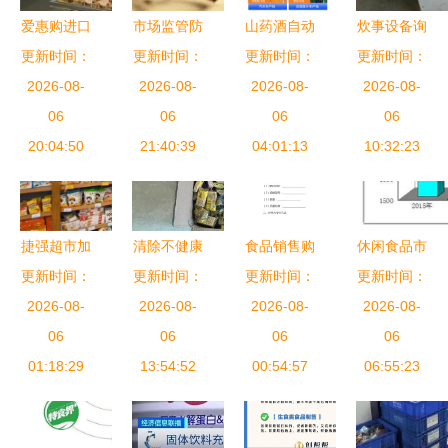
爱惠购进口
市场监管防
山药酒自动
炊事设备询
食品连锁加
更新时间：
更新时间：
线再升级
加工设备介
更新时间：
更新时间：
价指南 如
盟 掘金消
2026-08-
分装食品标
2026-08-
绍 中意隆
2026-08-
何选择可靠
2026-08-
费升级新蓝
06
新规与酒类
06
山药酒生产
06
厂家与供应
06
海，开启品
20:04:50
经营者亟需
21:40:39
设备工艺成
04:01:13
商（以诸城
10:32:23
质食品赢利
守住的底线
熟助力酒类
市宏润食品
时代
\r\n\r\n从普
经营
机械厂为
通消费者对
例）
捷强超市加
清除不健康
食品销售购
休闲食品市
零食摊分装
盟及酒类经
更新时间：
食品，严查
更新时间：
销合同范例
更新时间：
场规模分析
更新时间：
葡萄干的质
营费用详解
2026-08-
广州佛山过
2026-08-
2026-08-
（酒类经
2020年行
2026-08-
疑，到职业
06
期食品问题
06
营）
06
业发展前
06
打假人紧盯
01:18:29
13:54:52
00:54:57
景、趋势及
06:55:23
散装白酒标
与烟草制品
识的真
的关联调查
伪，“分