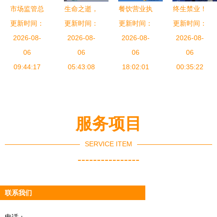
报告
市场监管总
生命之逝，
餐饮营业执
终生禁业！
装”与“品
局召开大型
更新时间：
更新时间：
安全之思
照经营范围
更新时间：
烟台出台最
更新时间：
牌”在当前
食品销售连
2026-08-
——北海香
2026-08-
怎么写才规
2026-08-
严食品安全
2026-08-
食品经营场
锁企业行政
06
港路泥头车
06
范？热食类
06
标准，烟草
06
所俨然成为
指导会 筑
09:44:17
事故警示
05:43:08
食品＋酒类
18:02:01
也被纳入监
00:35:22
了光鲜抢眼
牢食品安全
经营指南
管
的双驾马
防线
车，却也成
为市场监管
服务项目
引发空前风
SERVICE ITEM
险的赛道。
----------------
从司法判例
和国家部委
的最新答复
联系我们
来看，一项