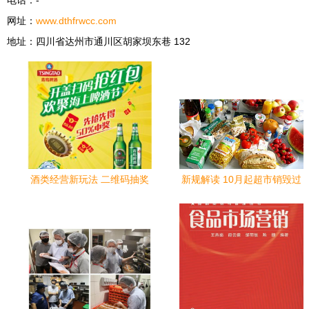
电话：-
极易困扰中
网址：
www.dthfrwcc.com
小规模商户
地址：四川省达州市通川区胡家坝东巷 132
的新风险将
全面落地，
许多满怀布
局速销生意
与存量控制
的致经营者
亦遭“极刑
酒类经营新玩法 二维码抽奖
新规解读 10月起超市销毁过
式”索偿。”,
系统的魅力与落地指南
期食品与酒类经营罚则全面
收紧