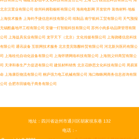
科技有限公司
福建众妙德丰文化科技有限责任公司
上海七分钱信息科技有限公司
湖
北京汉置业有限公司
徐州科姆勒橱柜有限公司
海南电影网
开发软件
装饰材料·地板
上海技术服务
上海钧予捷信息科技有限公司
纸制品
南宁航科工贸有限公司
天气预报
无锡酷鑫地坪工程有限公司
安徽一灯智能科技有限公司
苏州小肉多动品牌管理有限
公司
上海益具实业有限公司
龙宇天下（北京）文化传媒有限公司
上海骁楼信息科技
有限公司
通讯设备
互联网技术服务
北京贵宾陈酿科贸有限公司
河北新兴医药有限公
司
上海桂伦自动化设备有限公司
上海怀骋网络科技有限公司
上海朔义锌商贸有限公
司
天津和泰生产力促进有限公司
建筑材料销售
北京召静思文化科技有限公司
周易算
命
上海康臣物流有限公司
桐庐强力电工机械有限公司
海口蜘蛛网商务信息咨询有限
公司
合肥市田辏电子商务有限公司
地址：四川省达州市通川区胡家坝东巷 132
电话：-