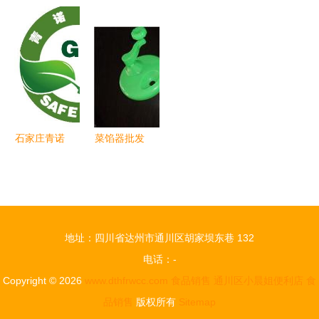
糖走俏，传
镇图大福
及食品加工
厂 以营养
统年货与酒
在3158创
厂产品发售
食品研究院
类市场同迎
业信息网开
清单详解
为引擎，推
消费热潮
启酒类经营
烟草制品的
动产品高质
新篇章
流通与市场
量再攀新高
规范
峰
石家庄青诺
菜馅器批发
食品销售
指南与烟草
解析烟草制
制品行业图
品经营之道
片营销策略
与合规指南
分析
地址：四川省达州市通川区胡家坝东巷 132
电话：-
Copyright © 2026
www.dthfrwcc.com
食品销售
通川区小晨姐便利店
食
品销售
版权所有
Sitemap