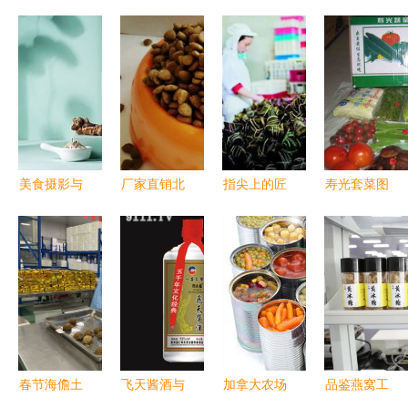
美食摄影与
厂家直销北
指尖上的匠
寿光套菜图
酒类经营
京狗粮 食
心传承 90
册中的酒类
正大集团产
品级品质与
后包粽工的
经营艺术
品包装视觉
酒类经营的
一天
战略探析
跨界融合
春节海儋土
飞天酱酒与
加拿大农场
品鉴燕窝工