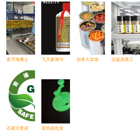
酒类经营
京狗粮 食
心传承 90
册中的酒类
正大集团产
品级品质与
后包粽工的
经营艺术
品包装视觉
酒类经营的
一天
战略探析
跨界融合
春节海儋土
飞天酱酒与
加拿大农场
品鉴燕窝工
糖走俏，传
镇图大福
及食品加工
厂 以营养
统年货与酒
在3158创
厂产品发售
食品研究院
类市场同迎
业信息网开
清单详解
为引擎，推
消费热潮
启酒类经营
烟草制品的
动产品高质
新篇章
流通与市场
量再攀新高
规范
峰
石家庄青诺
菜馅器批发
食品销售
指南与烟草